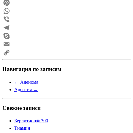
Reddit
Pinterest
WhatsApp
Viber
Telegram
Skype
Email
Copy
Навигация по записям
Link
←
Аденома
Адентия
→
Свежие записи
Берлитион® 300
Тиамин