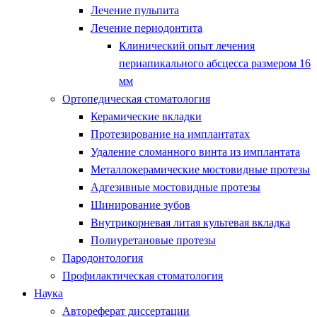
Лечение пульпита
Лечение периодонтита
Клинический опыт лечения
периапикального абсцесса размером 16
мм
Ортопедическая стоматология
Керамические вкладки
Протезирование на имплантатах
Удаление сломанного винта из имплантата
Металлокерамические мостовидные протезы
Адгезивные мостовидные протезы
Шинирование зубов
Внутрикорневая литая культевая вкладка
Полиуретановые протезы
Пародонтология
Профилактическая стоматология
Наука
Автореферат диссертации