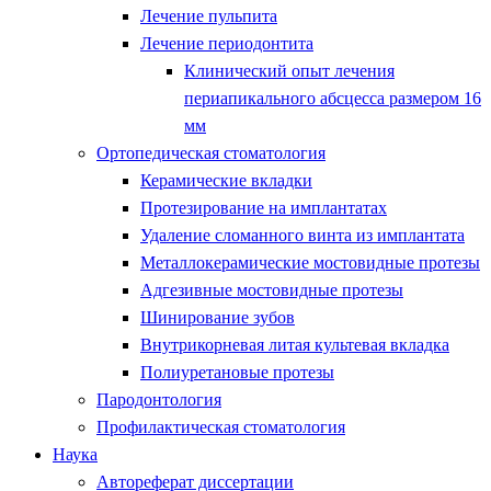
Лечение пульпита
Лечение периодонтита
Клинический опыт лечения
периапикального абсцесса размером 16
мм
Ортопедическая стоматология
Керамические вкладки
Протезирование на имплантатах
Удаление сломанного винта из имплантата
Металлокерамические мостовидные протезы
Адгезивные мостовидные протезы
Шинирование зубов
Внутрикорневая литая культевая вкладка
Полиуретановые протезы
Пародонтология
Профилактическая стоматология
Наука
Автореферат диссертации