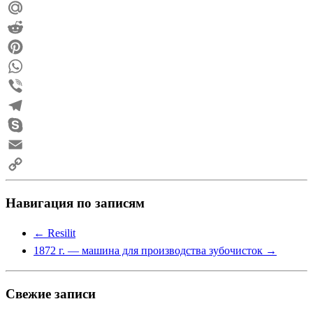
Odnoklassniki
Mail.Ru
Reddit
Pinterest
WhatsApp
Viber
Telegram
Skype
Email
Copy
Навигация по записям
Link
←
Resilit
1872 г. — машина для производства зубочисток
→
Свежие записи