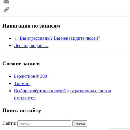
Skype
Email
Copy
Навигация по записям
Link
←
Вы агрессивны? Вы ненавидите людей?
Лес под водой
→
Свежие записи
Берлитион® 300
Тиамин
Выбор отвёрток и ключей для различных систем
имплантов
Поиск по сайту
Найти: