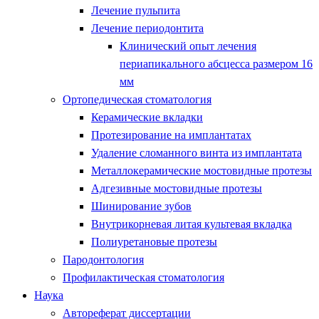
Лечение пульпита
Лечение периодонтита
Клинический опыт лечения
периапикального абсцесса размером 16
мм
Ортопедическая стоматология
Керамические вкладки
Протезирование на имплантатах
Удаление сломанного винта из имплантата
Металлокерамические мостовидные протезы
Адгезивные мостовидные протезы
Шинирование зубов
Внутрикорневая литая культевая вкладка
Полиуретановые протезы
Пародонтология
Профилактическая стоматология
Наука
Автореферат диссертации