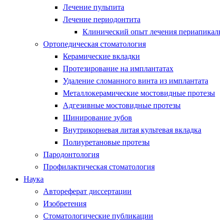
Лечение пульпита
Лечение периодонтита
Клинический опыт лечения периапикаль
Ортопедическая стоматология
Керамические вкладки
Протезирование на имплантатах
Удаление сломанного винта из имплантата
Металлокерамические мостовидные протезы
Адгезивные мостовидные протезы
Шинирование зубов
Внутрикорневая литая культевая вкладка
Полиуретановые протезы
Пародонтология
Профилактическая стоматология
Наука
Автореферат диссертации
Изобретения
Стоматологические публикации