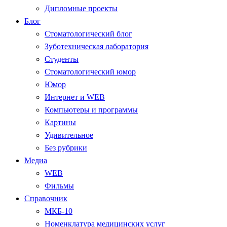
Дипломные проекты
Блог
Стоматологический блог
Зуботехническая лаборатория
Студенты
Стоматологический юмор
Юмор
Интернет и WEB
Компьютеры и программы
Картины
Удивительное
Без рубрики
Медиа
WEB
Фильмы
Справочник
МКБ-10
Номенклатура медицинских услуг