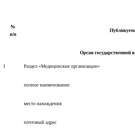
№
Публикуем
п/п
Орган государственной в
1
Раздел «Медицинские организации»
полное наименование
место нахождения
почтовый адрес