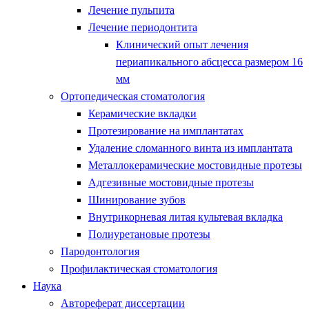
Лечение пульпита
Лечение периодонтита
Клинический опыт лечения
периапикального абсцесса размером 16
мм
Ортопедическая стоматология
Керамические вкладки
Протезирование на имплантатах
Удаление сломанного винта из имплантата
Металлокерамические мостовидные протезы
Адгезивные мостовидные протезы
Шинирование зубов
Внутрикорневая литая культевая вкладка
Полиуретановые протезы
Пародонтология
Профилактическая стоматология
Наука
Автореферат диссертации