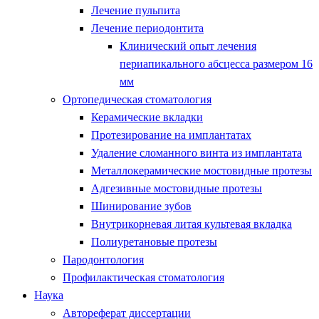
Лечение пульпита
Лечение периодонтита
Клинический опыт лечения
периапикального абсцесса размером 16
мм
Ортопедическая стоматология
Керамические вкладки
Протезирование на имплантатах
Удаление сломанного винта из имплантата
Металлокерамические мостовидные протезы
Адгезивные мостовидные протезы
Шинирование зубов
Внутрикорневая литая культевая вкладка
Полиуретановые протезы
Пародонтология
Профилактическая стоматология
Наука
Автореферат диссертации