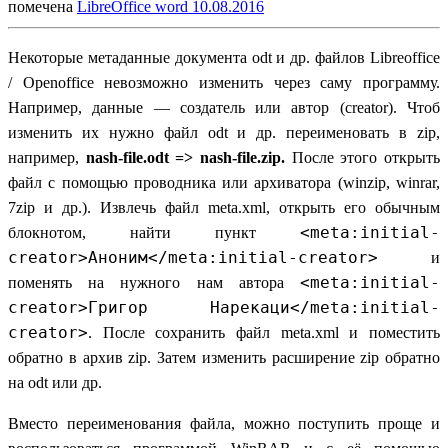
помечена
LibreOffice
word
10.08.2016
Некоторые метаданные документа odt и др. файлов Libreoffice
/ Openoffice невозможно изменить через саму программу.
Например, данные — создатель или автор (creator). Чтоб
изменить их нужно файл odt и др. переименовать в zip,
например,
nash-file.odt => nash-file.zip.
После этого открыть
файл с помощью проводника или архиватора (winzip, winrar,
7zip и др.). Извлечь файл meta.xml, открыть его обычным
<meta:initial-
блокнотом, найти пункт
creator>Аноним</meta:initial-creator>
и
<meta:initial-
поменять на нужного нам автора
creator>Григор Нарекаци</meta:initial-
creator>
. После сохранить файл meta.xml и поместить
обратно в архив zip. Затем изменить расширение zip обратно
на odt или др.
Вместо переименования файла, можно поступить проще и