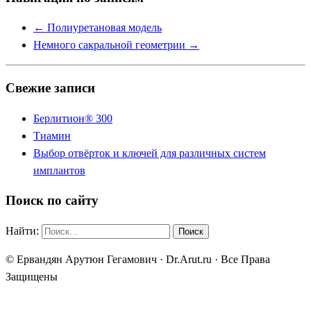
←
Полиуретановая модель
Немного сакральной геометрии
→
Свежие записи
Берлитион® 300
Тиамин
Выбор отвёрток и ключей для различных систем
имплантов
Поиск по сайту
Найти:
© Ервандян Арутюн Гегамович · Dr.Arut.ru · Все Права
Защищены