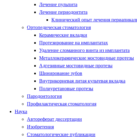
Лечение пульпита
Лечение периодонтита
Клинический опыт лечения периапикаль
Ортопедическая стоматология
Керамические вкладки
Протезирование на имплантатах
Удаление сломанного винта из имплантата
Металлокерамические мостовидные протезы
Адгезивные мостовидные протезы
Шинирование зубов
Внутрикорневая литая культевая вкладка
Полиуретановые протезы
Пародонтология
Профилактическая стоматология
Наука
Автореферат диссертации
Изобретения
Стоматологические публикации