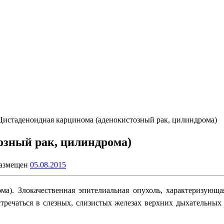
Цистаденоидная карцинома (аденокистозный рак, цилиндрома)
озный рак, цилиндрома)
размещен
05.08.2015
ма). Злокачественная эпителиальная опухоль, характеризующ
тречаться в слезных, слизистых железах верхних дыхательных 