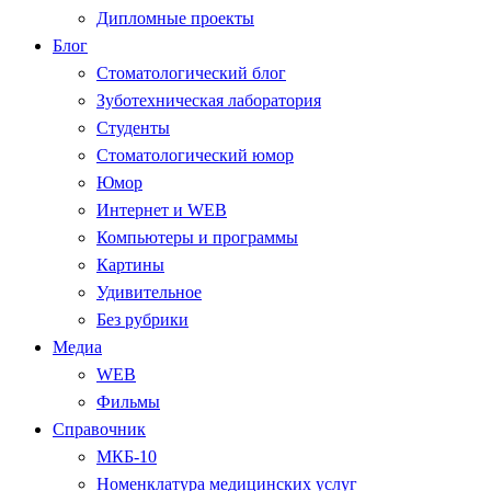
Дипломные проекты
Блог
Стоматологический блог
Зуботехническая лаборатория
Студенты
Стоматологический юмор
Юмор
Интернет и WEB
Компьютеры и программы
Картины
Удивительное
Без рубрики
Медиа
WEB
Фильмы
Справочник
МКБ-10
Номенклатура медицинских услуг