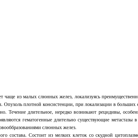
т чаще из малых слюнных желез, локализуясь преимущественно 
. Опухоль плотной консистенции, при локализации в больших 
ьно. Течение длительное, нередко возникают рецидивы, особе
появляются гематогенные длительно существующие метастазы в
новооббразованиями слюнных желез.
ого состава. Состоит из мелких клеток со скудной цитоплаз