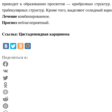
приводит к образованию просветов — криброзных структур.
трабекулярных структур. Кроме того, выделяют солидный вар
Лечение
комбинированное.
Прогноз
неблагоприятный.
Ссылка: Цистаденоидная карцинома
Поделиться в:
Facebook
VK
Twitter
Odnoklassniki
Mail.Ru
Reddit