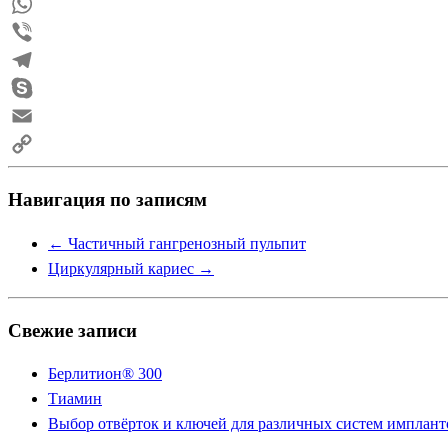
Pinterest
WhatsApp
Viber
Telegram
Skype
Email
Copy
Навигация по записям
Link
←
Частичный гангренозный пульпит
Циркулярный кариес
→
Свежие записи
Берлитион® 300
Тиамин
Выбор отвёрток и ключей для различных систем имплант