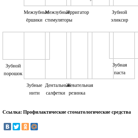
Межзубные
Межзубные
Ирригатор
Зубной
ёршики
стимуляторы
эликсир
Зубная
Зубной
паста
порошок
Зубные
Дентальные
Жевательная
нити
салфетки
резинка
Ссылка: Профилактические стоматологические средства