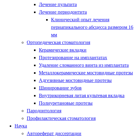
Лечение пульпита
Лечение периодонтита
Клинический опыт лечения
периапикального абсцесса размером 16
мм
Ортопедическая стоматология
Керамические вкладки
Протезирование на имплантатах
Удаление сломанного винта из имплантата
Металлокерамические мостовидные протезы
Адгезивные мостовидные протезы
Шинирование зубов
Внутрикорневая литая культевая вкладка
Полиуретановые протезы
Пародонтология
Профилактическая стоматология
Наука
Автореферат диссертации