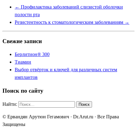
←
Профилактика заболеваний слизистой оболочки
полости рта
Резистентность к стоматологическим заболеваниям
→
Свежие записи
Берлитион® 300
Тиамин
Выбор отвёрток и ключей для различных систем
имплантов
Поиск по сайту
Найти:
© Ервандян Арутюн Гегамович · Dr.Arut.ru · Все Права
Защищены