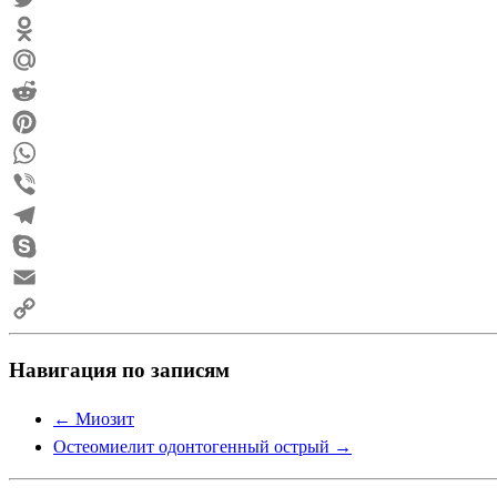
Twitter
Odnoklassniki
Mail.Ru
Reddit
Pinterest
WhatsApp
Viber
Telegram
Skype
Email
Copy
Навигация по записям
Link
←
Миозит
Остеомиелит одонтогенный острый
→