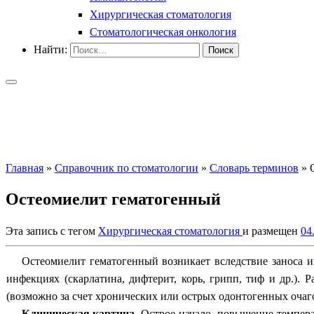
Хирургическая стоматология
Стоматологическая онкология
Найти:
Главная
»
Справочник по стоматологии
»
Словарь терминов
»
Остеомиелит гематогенный
Эта запись с тегом
Хирургическая стоматология
и размещен
04
Остеомиелит гематогенный
возникает вследствие заноса 
инфекциях (скарлатина, дифтерит, корь, грипп, тиф и др.).
(возможно за счет хронических или острых одонтогенных очаг
Клиническая картина
.
Острое начало, повышение темпера