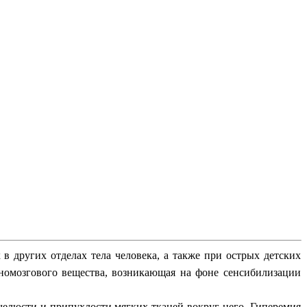
в других отделах тела человека, а также при острых детских
стномозгового вещества, возникающая на фоне сенсибилизации
челюсти и припухлости мягких тканей вокруг него. Гиперемия