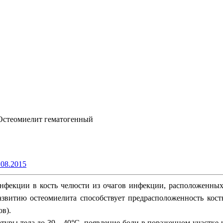
Остеомиелит гематогенный
.08.2015
инфекции в кость челюсти из очагов инфекции, расположенных 
 Развитию остеомиелита способствует предрасположенность ко
ов).
туры тела до 39—40°С, появление боли в пораженном участке 