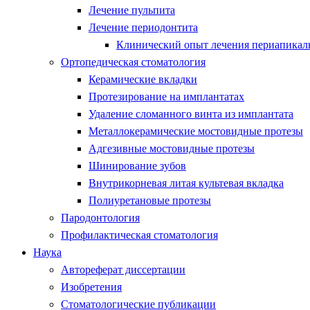
Лечение пульпита
Лечение периодонтита
Клинический опыт лечения периапикаль
Ортопедическая стоматология
Керамические вкладки
Протезирование на имплантатах
Удаление сломанного винта из имплантата
Металлокерамические мостовидные протезы
Адгезивные мостовидные протезы
Шинирование зубов
Внутрикорневая литая культевая вкладка
Полиуретановые протезы
Пародонтология
Профилактическая стоматология
Наука
Автореферат диссертации
Изобретения
Стоматологические публикации