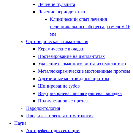
Лечение пульпита
Лечение периодонтита
Клинический опыт лечения
периапикального абсцесса размером 16
мм
Ортопедическая стоматология
Керамические вкладки
Протезирование на имплантатах
Удаление сломанного винта из имплантата
Металлокерамические мостовидные протезы
Адгезивные мостовидные протезы
Шинирование зубов
Внутрикорневая литая культевая вкладка
Полиуретановые протезы
Пародонтология
Профилактическая стоматология
Наука
Автореферат диссертации