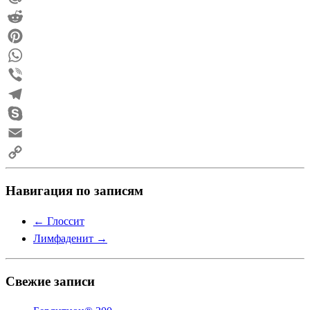
Mail.Ru
Reddit
Pinterest
WhatsApp
Viber
Telegram
Skype
Email
Copy
Навигация по записям
Link
←
Глоссит
Лимфаденит
→
Свежие записи