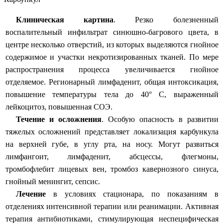
Клиническая картина
.
Резко болезненный
воспалительный инфильтрат синюшно-багрового цвета, в
центре несколько отверстий, из которых выделяются гнойное
содержимое и участки некротизированных тканей. По мере
распространения процесса увеличивается гнойное
отделяемое. Регионарный лимфаденит, общая интоксикация,
повышение температуры тела до 40° С, выраженный
лейкоцитоз, повышенная СОЭ.
Течение и осложнения
.
Особую опасность в развитии
тяжелых осложнений представляет локализация карбункула
на верхней губе, в углу рта, на носу. Могут развиться
лимфангоит, лимфаденит, абсцессы, флегмоны,
тромбофлебит лицевых вен, тромбоз кавернозного синуса,
гнойный менингит, сепсис.
Лечение
в условиях стационара, по показаниям в
отделениях интенсивной терапии или реанимации. Активная
терапия антибиотиками, стимулирующая неспецифическая