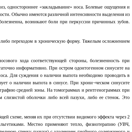
низ, одностороннее «закладывание» носа. Болевые ощущения и
й кости. Обычно имеются различной интенсивности выделения из
 болезненна, возникают боли при перкуссии причинных зубов.
 либо переходом в хроническую форму. Тяжелым осложнением
носового хода соответствующей стороны, болезненность при
статочно информативно. При остром одонтогенном синусите на
оса. Для суждения о наличии выпота необходимо проводить в
вует о наличии выпота в синусе. При хрони¬ческом синусите
ографию средней зоны. На томограммах и рентгенограммах при
слизистой оболочки либо всей пазухи, либо ее стенок. Это
щей схеме, меняя их при отсутствии видимого эффекта через 2
альгетиками. Местно применяют тепло, физиотерапию (УВЧ,
переднюю стенку пазухи) с удалением гнойного содержимого и