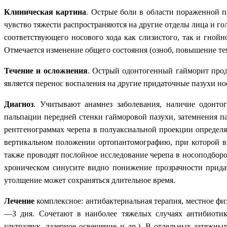
Клиническая картина
. Острые боли в области пораженной п
чувство тяжести распространяются на другие отделы лица и го
соответствующего носового хода как слизистого, так и гной
Отмечается изменение общего состояния (озноб, повышение тем
Течение и осложнения
. Острый одонтогенный гайморит прод
является перенос воспаления на другие придаточные пазухи но
Диагноз
. Учитывают анамнез заболевания, наличие одонто
пальпации передней стенки гайморовой пазухи, затемнения п
рентгенограммах черепа в полуаксиальной проекции определ
вертикальном положении ортопантомографию, при которой вы
также проводят послойное исследование черепа в носоподбор
хроническом синусите видно понижение прозрачности прида
утолщение может сохраняться длительное время.
Лечение
комплексное: антибактериальная терапия, местное фи
—3 дня. Сочетают в наиболее тяжелых случаях антибиотик
ультразвук, лазерное освещение и др.). В отдельных затяжн