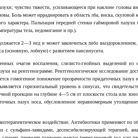
азухи; чувство тяжести, усиливающееся при наклоне головы в
ловы. Боль может иррадиировать в область лба, виска, скулово
ного характера. Пальпация передней стенки гайморовой пазухи
пературы тела, недомогание и пр.).
олжается 2—3 нед и может закончиться либо выздоровлением,
са (основную, лобную) с развитием пансинусита.
генных очагов воспаления, слизисто-гнойных выделений из 
азухи на рентгенограмме. Рентгенологическое исследование до
яется гомогенное понижение прозрачности придаточных пазух н
является горизонтальный уровень в синусах, что свидетельст
очной проекции на глубине 4—5 см от плоскости стола или зон
точных пазух носа, обусловленное неравномерным утолщением 
зиотерапевтическое воздействие. Антибиотики применяют по об
и с сульфани-ламидами, десенсибилизирующей терапией, ан
ых случаях проводят пункцию пазухи (через носовой ход или 