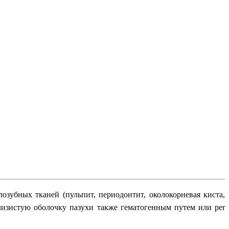
озубных тканей (пульпит, периодонтит, околокорневая киста,
лизистую оболочку пазухи также гематогенным путем или per