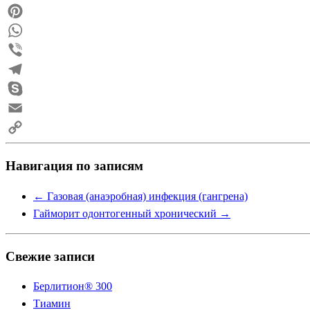
Reddit
Pinterest
WhatsApp
Viber
Telegram
Skype
Email
Copy
Навигация по записям
Link
←
Газовая (анаэробная) инфекция (гангрена)
Гайморит одонтогенный хронический
→
Свежие записи
Берлитион® 300
Тиамин