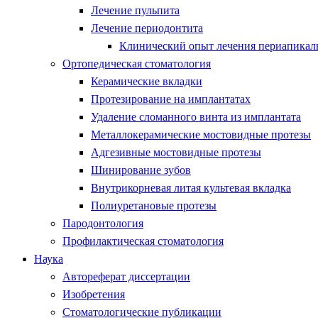
Лечение пульпита
Лечение периодонтита
Клинический опыт лечения периапикаль
Ортопедическая стоматология
Керамические вкладки
Протезирование на имплантатах
Удаление сломанного винта из имплантата
Металлокерамические мостовидные протезы
Адгезивные мостовидные протезы
Шинирование зубов
Внутрикорневая литая культевая вкладка
Полиуретановые протезы
Пародонтология
Профилактическая стоматология
Наука
Автореферат диссертации
Изобретения
Стоматологические публикации