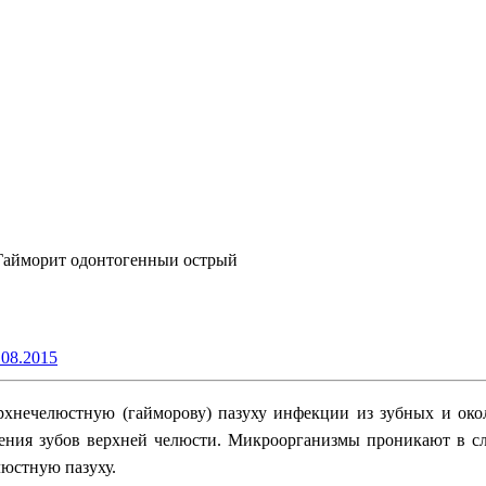
Гайморит одонтогенныи острый
.08.2015
ерхнечелюстную (гайморову) пазуху инфекции из зубных и окол
ления зубов верхней челюсти. Микроорганизмы проникают в с
люстную пазуху.