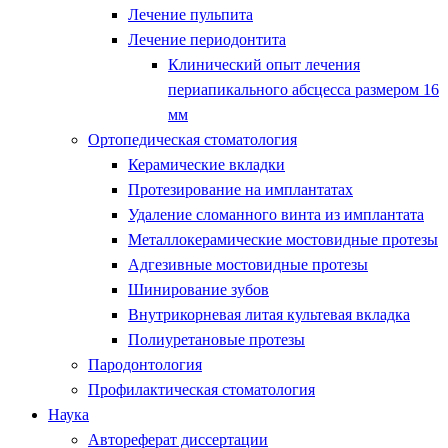
Лечение пульпита
Лечение периодонтита
Клинический опыт лечения
периапикального абсцесса размером 16
мм
Ортопедическая стоматология
Керамические вкладки
Протезирование на имплантатах
Удаление сломанного винта из имплантата
Металлокерамические мостовидные протезы
Адгезивные мостовидные протезы
Шинирование зубов
Внутрикорневая литая культевая вкладка
Полиуретановые протезы
Пародонтология
Профилактическая стоматология
Наука
Автореферат диссертации