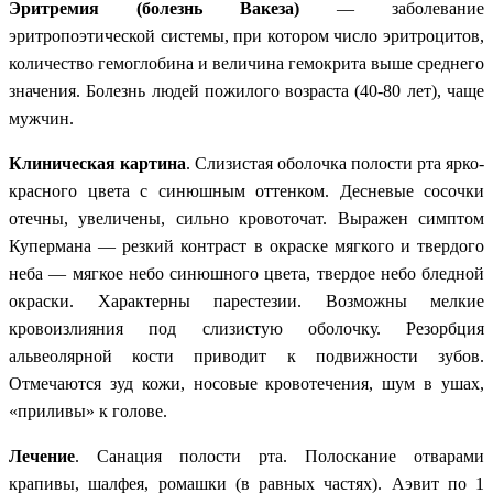
Эритремия (болезнь Вакеза)
— заболевание
эритропоэтической системы, при котором число эритроцитов,
количество гемоглобина и величина гемокрита выше среднего
значения. Болезнь людей пожилого возраста (40-80 лет), чаще
мужчин.
Клиническая картина
. Слизистая оболочка полости рта ярко-
красного цвета с синюшным оттенком. Десневые сосочки
отечны, увеличены, сильно кровоточат. Выражен симптом
Купермана — резкий контраст в окраске мягкого и твердого
неба — мягкое небо синюшного цвета, твердое небо бледной
окраски. Характерны парестезии. Возможны мелкие
кровоизлияния под слизистую оболочку. Резорбция
альвеолярной кости приводит к подвижности зубов.
Отмечаются зуд кожи, носовые кровотечения, шум в ушах,
«приливы» к голове.
Лечение
. Санация полости рта. Полоскание отварами
крапивы, шалфея, ромашки (в равных частях). Аэвит по 1