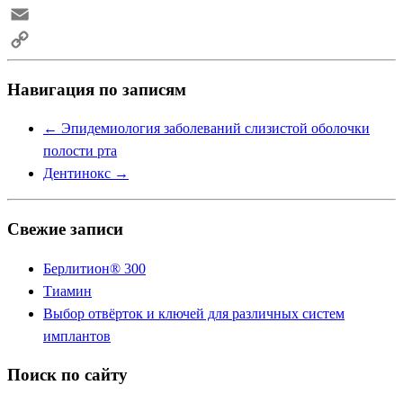
Skype
Email
Copy
Навигация по записям
Link
←
Эпидемиология заболеваний слизистой оболочки
полости рта
Дентинокс
→
Свежие записи
Берлитион® 300
Тиамин
Выбор отвёрток и ключей для различных систем
имплантов
Поиск по сайту