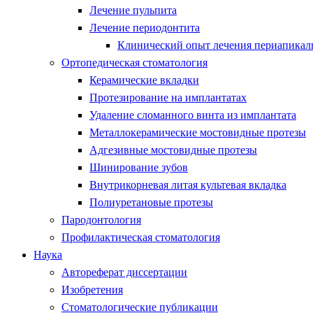
Лечение пульпита
Лечение периодонтита
Клинический опыт лечения периапикаль
Ортопедическая стоматология
Керамические вкладки
Протезирование на имплантатах
Удаление сломанного винта из имплантата
Металлокерамические мостовидные протезы
Адгезивные мостовидные протезы
Шинирование зубов
Внутрикорневая литая культевая вкладка
Полиуретановые протезы
Пародонтология
Профилактическая стоматология
Наука
Автореферат диссертации
Изобретения
Стоматологические публикации