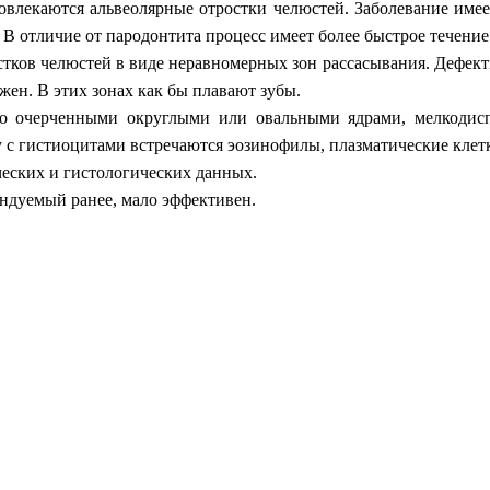
влекаются альвеолярные отростки челюстей. Заболевание имеет 
 В отличие от пародонтита процесс имеет более быстрое течение
стков челюстей в виде неравномерных зон рассасывания. Дефе
жен. В этих зонах как бы плавают зубы.
ко очерченными округлыми или овальными ядрами, мелкоди
с гистиоцитами встречаются эозинофилы, плазматические клет
еских и гистологических данных.
ндуемый ранее, мало эффективен.