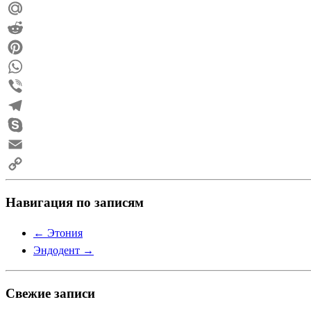
Odnoklassniki
Mail.Ru
Reddit
Pinterest
WhatsApp
Viber
Telegram
Skype
Email
Copy
Навигация по записям
Link
←
Этония
Эндодент
→
Свежие записи