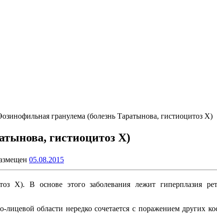
Эозинофильная гранулема (болезнь Таратынова, гистиоцитоз X)
атынова, гистиоцитоз X)
размещен
05.08.2015
тоз X). В основе этого заболевания лежит гиперплазия ре
о-лицевой области нередко сочетается с поражением других ко