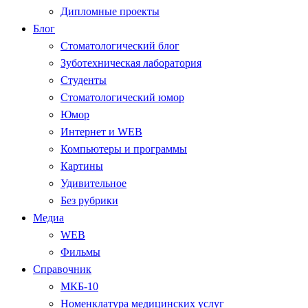
Дипломные проекты
Блог
Стоматологический блог
Зуботехническая лаборатория
Студенты
Стоматологический юмор
Юмор
Интернет и WEB
Компьютеры и программы
Картины
Удивительное
Без рубрики
Медиа
WEB
Фильмы
Справочник
МКБ-10
Номенклатура медицинских услуг