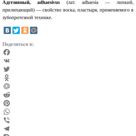
Адгезивный,
adhaesivus
(лат.
adhaesia
— липкий,
прилипающий) — свойство воска, пластыря, применяемого в
зубопротезной технике.
Поделиться в:
Facebook
VK
Twitter
Odnoklassniki
Mail.Ru
Reddit
Pinterest
WhatsApp
Viber