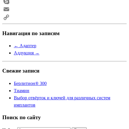
Telegram
Skype
Email
Copy
Навигация по записям
Link
←
Адаптер
Аддукция
→
Свежие записи
Берлитион® 300
Тиамин
Выбор отвёрток и ключей для различных систем
имплантов
Поиск по сайту