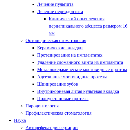
Лечение пульпита
Лечение периодонтита
Клинический опыт лечения
периапикального абсцесса размером 16
мм
Ортопедическая стоматология
Керамические вкладки
Протезирование на имплантатах
Удаление сломанного винта из имплантата
Металлокерамические мостовидные протезы
Адгезивные мостовидные протезы
Шинирование зубов
Внутрикорневая литая культевая вкладка
Полиуретановые протезы
Пародонтология
Профилактическая стоматология
Наука
Автореферат диссертации