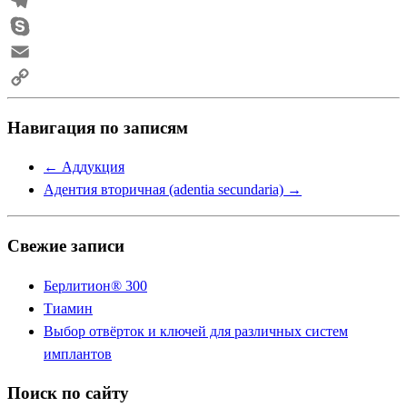
Viber
Telegram
Skype
Email
Copy
Навигация по записям
Link
←
Аддукция
Адентия вторичная (adentia secundaria)
→
Свежие записи
Берлитион® 300
Тиамин
Выбор отвёрток и ключей для различных систем
имплантов
Поиск по сайту