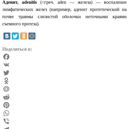
Аденит,
adenitis
(<греч.
aden
— железа) — воспаление
лимфатических желез (например, аденит протетический на
почве травмы слизистой оболочки неточными краями
съемного протеза).
Поделиться в:
Facebook
VK
Twitter
Odnoklassniki
Mail.Ru
Reddit
Pinterest
WhatsApp