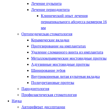
Лечение пульпита
Лечение периодонтита
Клинический опыт лечения
периапикального абсцесса размером 16
мм
Ортопедическая стоматология
Керамические вкладки
Протезирование на имплантатах
Удаление сломанного винта из имплантата
Металлокерамические мостовидные протезы
Адгезивные мостовидные протезы
Шинирование зубов
Внутрикорневая литая культевая вкладка
Полиуретановые протезы
Пародонтология
Профилактическая стоматология
Наука
Автореферат диссертации