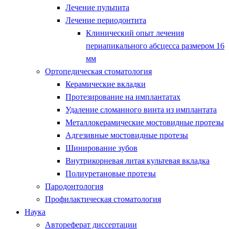
Лечение пульпита
Лечение периодонтита
Клинический опыт лечения
периапикального абсцесса размером 16
мм
Ортопедическая стоматология
Керамические вкладки
Протезирование на имплантатах
Удаление сломанного винта из имплантата
Металлокерамические мостовидные протезы
Адгезивные мостовидные протезы
Шинирование зубов
Внутрикорневая литая культевая вкладка
Полиуретановые протезы
Пародонтология
Профилактическая стоматология
Наука
Автореферат диссертации