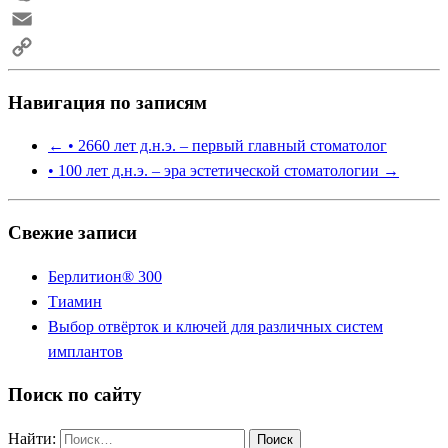
Skype
Email
Copy
Навигация по записям
Link
←
• 2660 лет д.н.э. – первый главный стоматолог
• 100 лет д.н.э. – эра эстетической стоматологии
→
Свежие записи
Берлитион® 300
Тиамин
Выбор отвёрток и ключей для различных систем
имплантов
Поиск по сайту
Найти: