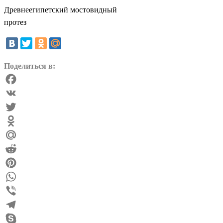
Древнеегипетский мостовидный
протез
Поделиться в:
Facebook
VK
Twitter
Odnoklassniki
Mail.Ru
Reddit
Pinterest
WhatsApp
Viber
Telegram