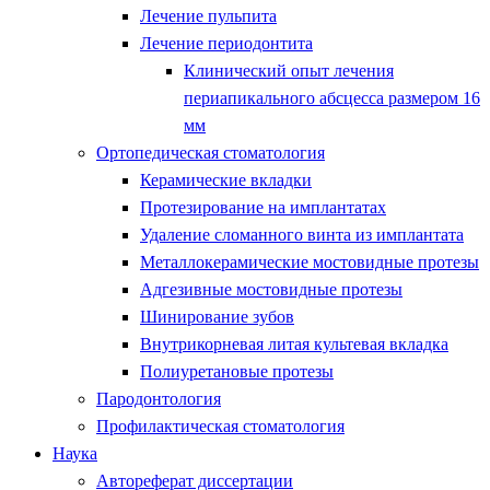
Лечение пульпита
Лечение периодонтита
Клинический опыт лечения
периапикального абсцесса размером 16
мм
Ортопедическая стоматология
Керамические вкладки
Протезирование на имплантатах
Удаление сломанного винта из имплантата
Металлокерамические мостовидные протезы
Адгезивные мостовидные протезы
Шинирование зубов
Внутрикорневая литая культевая вкладка
Полиуретановые протезы
Пародонтология
Профилактическая стоматология
Наука
Автореферат диссертации