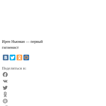
Ирен Ньюман — первый
гигиенист
Поделиться в:
Facebook
VK
Twitter
Odnoklassniki