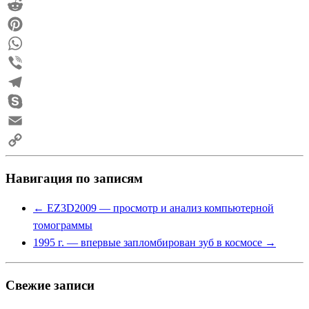
Mail.Ru
Reddit
Pinterest
WhatsApp
Viber
Telegram
Skype
Email
Copy
Навигация по записям
Link
←
EZ3D2009 — просмотр и анализ компьютерной
томограммы
1995 г. — впервые запломбирован зуб в космосе
→
Свежие записи